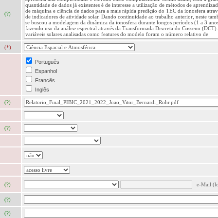
(?)
(*)
Português
Espanhol
Francês
Inglês
(?)
(?)
(?)
e-Mail (l
(?)
(?)