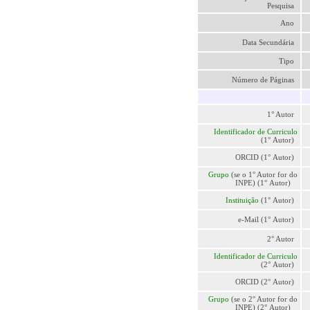
Pesquisa
Ano
Data Secundária
Tipo
Número de Páginas
1° Autor
Identificador de Curriculo
(1° Autor)
ORCID (1° Autor)
Grupo
(se o 1° Autor for do
INPE) (1° Autor)
Instituição
(1° Autor)
e-Mail (1° Autor)
2° Autor
Identificador de Curriculo
(2° Autor)
ORCID (2° Autor)
Grupo
(se o 2° Autor for do
INPE) (2° Autor)