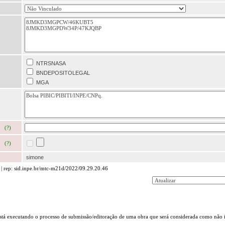
NTRSNASA
BNDEPOSITOLEGAL
MGA
(?)
(?)
simone
| rep: sid.inpe.br/mtc-m21d/2022/09.29.20.46
stá executando o processo de submissão/editoração de uma obra que será considerada como não in