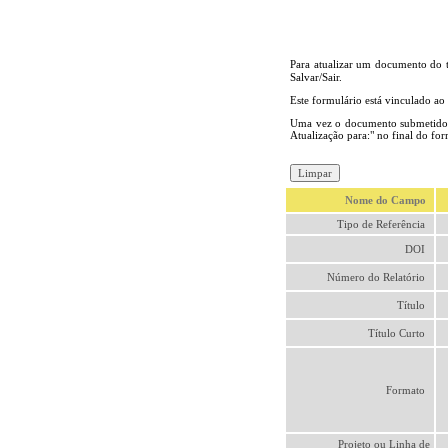
Para atualizar um documento do 
Salvar/Sair.
Este formulário está vinculado ao
Uma vez o documento submetido p
Atualização para:" no final do for
Nome do Campo
Tipo de Referência
DOI
Número do Relatório
Título
Título Curto
Formato
Projeto ou Linha de