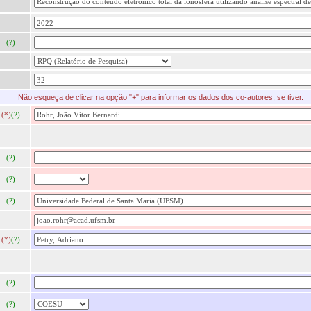
(?)
Não esqueça de clicar na opção "+" para informar os dados dos co-autores, se tiver.
(*)
(?)
(?)
(?)
(?)
(*)
(?)
(?)
(?)