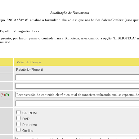
Atualização de Documento
tipo '
' atualize o formulário abaixo e clique nos botões Salvar/Conferir (caso quei
Relatório
 Espelho Bibliográfico Local.
ronto, por favor, passar o controle para a Biblioteca, selecionando a opção "BIBLIOTECA" n
mulário.
Valor do Campo
Relatório (Report)
(*)
(?)
CD-ROM
DVD
Pen-drive
On-line