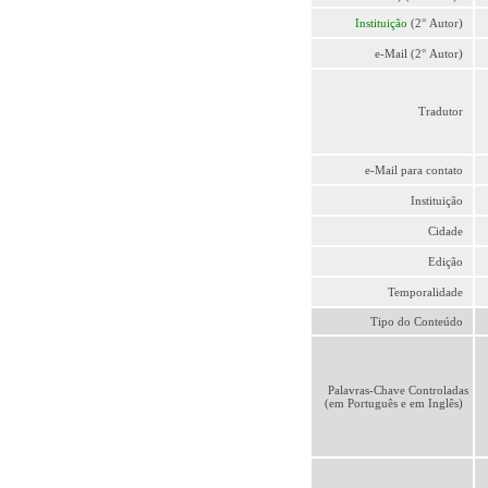
Instituição
(2° Autor)
e-Mail (2° Autor)
Tradutor
e-Mail para contato
Instituição
Cidade
Edição
Temporalidade
Tipo do Conteúdo
Palavras-Chave Controladas
(em Português e em Inglês)