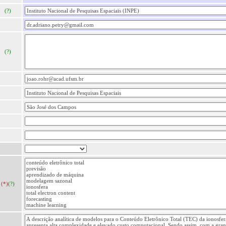
(?)
(?)
(*)
(?)