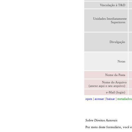
Vinculação à T&D
Unidades Imediatamente
Superiores
Divulgação
Notas
Nome da Pasta
Nome do Arquivo
(anexe aqui o seu arquivo)
e-Mail (login)
open
|
acessar
|
baixar
|
metadados
Sobre Direitos Autorais
Por meio deste formulário, você e