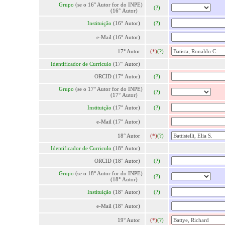
Grupo
(se o 16° Autor for do INPE)
(?)
(16° Autor)
Instituição
(16° Autor)
(?)
e-Mail (16° Autor)
17° Autor
(*)
(?)
Identificador de Curriculo
(17° Autor)
ORCID (17° Autor)
(?)
Grupo
(se o 17° Autor for do INPE)
(?)
(17° Autor)
Instituição
(17° Autor)
(?)
e-Mail (17° Autor)
18° Autor
(*)
(?)
Identificador de Curriculo
(18° Autor)
ORCID (18° Autor)
(?)
Grupo
(se o 18° Autor for do INPE)
(?)
(18° Autor)
Instituição
(18° Autor)
(?)
e-Mail (18° Autor)
19° Autor
(*)
(?)