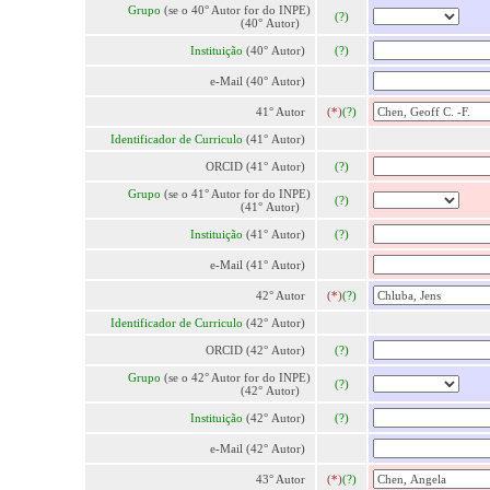
Grupo
(se o 40° Autor for do INPE)
(?)
(40° Autor)
Instituição
(40° Autor)
(?)
e-Mail (40° Autor)
41° Autor
(*)
(?)
Identificador de Curriculo
(41° Autor)
ORCID (41° Autor)
(?)
Grupo
(se o 41° Autor for do INPE)
(?)
(41° Autor)
Instituição
(41° Autor)
(?)
e-Mail (41° Autor)
42° Autor
(*)
(?)
Identificador de Curriculo
(42° Autor)
ORCID (42° Autor)
(?)
Grupo
(se o 42° Autor for do INPE)
(?)
(42° Autor)
Instituição
(42° Autor)
(?)
e-Mail (42° Autor)
43° Autor
(*)
(?)