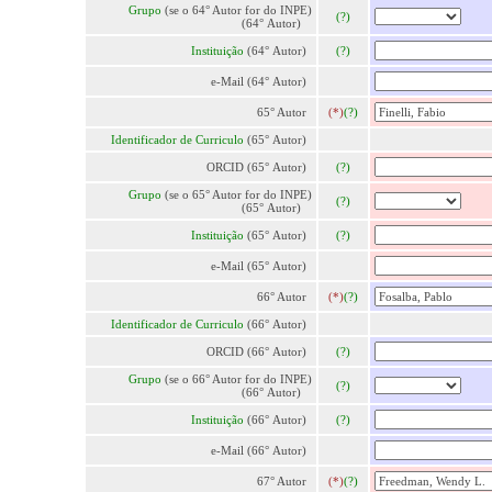
Grupo
(se o 64° Autor for do INPE)
(?)
(64° Autor)
Instituição
(64° Autor)
(?)
e-Mail (64° Autor)
65° Autor
(*)
(?)
Identificador de Curriculo
(65° Autor)
ORCID (65° Autor)
(?)
Grupo
(se o 65° Autor for do INPE)
(?)
(65° Autor)
Instituição
(65° Autor)
(?)
e-Mail (65° Autor)
66° Autor
(*)
(?)
Identificador de Curriculo
(66° Autor)
ORCID (66° Autor)
(?)
Grupo
(se o 66° Autor for do INPE)
(?)
(66° Autor)
Instituição
(66° Autor)
(?)
e-Mail (66° Autor)
67° Autor
(*)
(?)