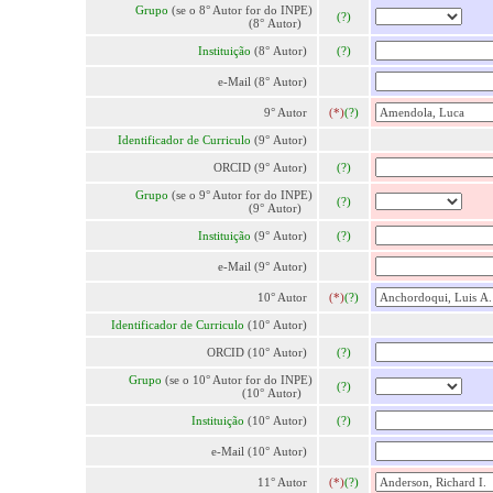
Grupo
(se o 8° Autor for do INPE)
(?)
(8° Autor)
Instituição
(8° Autor)
(?)
e-Mail (8° Autor)
9° Autor
(*)
(?)
Identificador de Curriculo
(9° Autor)
ORCID (9° Autor)
(?)
Grupo
(se o 9° Autor for do INPE)
(?)
(9° Autor)
Instituição
(9° Autor)
(?)
e-Mail (9° Autor)
10° Autor
(*)
(?)
Identificador de Curriculo
(10° Autor)
ORCID (10° Autor)
(?)
Grupo
(se o 10° Autor for do INPE)
(?)
(10° Autor)
Instituição
(10° Autor)
(?)
e-Mail (10° Autor)
11° Autor
(*)
(?)