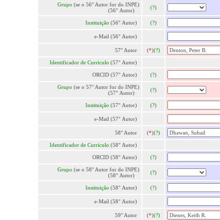
Grupo
(se o 56° Autor for do INPE)
(?)
(56° Autor)
Instituição
(56° Autor)
(?)
e-Mail (56° Autor)
57° Autor
(*)
(?)
Identificador de Curriculo
(57° Autor)
ORCID (57° Autor)
(?)
Grupo
(se o 57° Autor for do INPE)
(?)
(57° Autor)
Instituição
(57° Autor)
(?)
e-Mail (57° Autor)
58° Autor
(*)
(?)
Identificador de Curriculo
(58° Autor)
ORCID (58° Autor)
(?)
Grupo
(se o 58° Autor for do INPE)
(?)
(58° Autor)
Instituição
(58° Autor)
(?)
e-Mail (58° Autor)
59° Autor
(*)
(?)