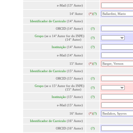
e-Mail (13° Autor)
14° Autor
(*)
(?)
Identificador de Curriculo
(14° Autor)
ORCID (14° Autor)
(?)
Grupo
(se o 14° Autor for do INPE)
(?)
(14° Autor)
Instituição
(14° Autor)
(?)
e-Mail (14° Autor)
15° Autor
(*)
(?)
Identificador de Curriculo
(15° Autor)
ORCID (15° Autor)
(?)
Grupo
(se o 15° Autor for do INPE)
(?)
(15° Autor)
Instituição
(15° Autor)
(?)
e-Mail (15° Autor)
16° Autor
(*)
(?)
Identificador de Curriculo
(16° Autor)
ORCID (16° Autor)
(?)