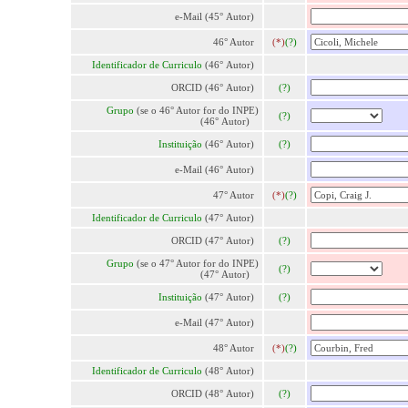
e-Mail (45° Autor)
46° Autor
(*)
(?)
Identificador de Curriculo
(46° Autor)
ORCID (46° Autor)
(?)
Grupo
(se o 46° Autor for do INPE)
(?)
(46° Autor)
Instituição
(46° Autor)
(?)
e-Mail (46° Autor)
47° Autor
(*)
(?)
Identificador de Curriculo
(47° Autor)
ORCID (47° Autor)
(?)
Grupo
(se o 47° Autor for do INPE)
(?)
(47° Autor)
Instituição
(47° Autor)
(?)
e-Mail (47° Autor)
48° Autor
(*)
(?)
Identificador de Curriculo
(48° Autor)
ORCID (48° Autor)
(?)