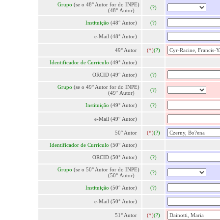
Grupo
(se o 48° Autor for do INPE)
(?)
(48° Autor)
Instituição
(48° Autor)
(?)
e-Mail (48° Autor)
49° Autor
(*)
(?)
Identificador de Curriculo
(49° Autor)
ORCID (49° Autor)
(?)
Grupo
(se o 49° Autor for do INPE)
(?)
(49° Autor)
Instituição
(49° Autor)
(?)
e-Mail (49° Autor)
50° Autor
(*)
(?)
Identificador de Curriculo
(50° Autor)
ORCID (50° Autor)
(?)
Grupo
(se o 50° Autor for do INPE)
(?)
(50° Autor)
Instituição
(50° Autor)
(?)
e-Mail (50° Autor)
51° Autor
(*)
(?)