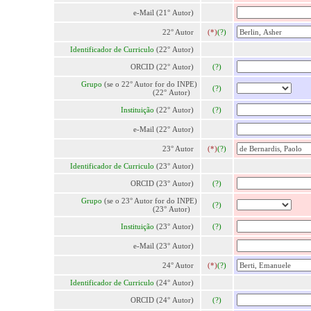
e-Mail (21° Autor)
22° Autor
(*)
(?)
Identificador de Curriculo
(22° Autor)
ORCID (22° Autor)
(?)
Grupo
(se o 22° Autor for do INPE)
(?)
(22° Autor)
Instituição
(22° Autor)
(?)
e-Mail (22° Autor)
23° Autor
(*)
(?)
Identificador de Curriculo
(23° Autor)
ORCID (23° Autor)
(?)
Grupo
(se o 23° Autor for do INPE)
(?)
(23° Autor)
Instituição
(23° Autor)
(?)
e-Mail (23° Autor)
24° Autor
(*)
(?)
Identificador de Curriculo
(24° Autor)
ORCID (24° Autor)
(?)