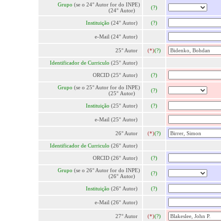
Grupo
(se o 24° Autor for do INPE)
(?)
(24° Autor)
Instituição
(24° Autor)
(?)
e-Mail (24° Autor)
25° Autor
(*)
(?)
Identificador de Curriculo
(25° Autor)
ORCID (25° Autor)
(?)
Grupo
(se o 25° Autor for do INPE)
(?)
(25° Autor)
Instituição
(25° Autor)
(?)
e-Mail (25° Autor)
26° Autor
(*)
(?)
Identificador de Curriculo
(26° Autor)
ORCID (26° Autor)
(?)
Grupo
(se o 26° Autor for do INPE)
(?)
(26° Autor)
Instituição
(26° Autor)
(?)
e-Mail (26° Autor)
27° Autor
(*)
(?)