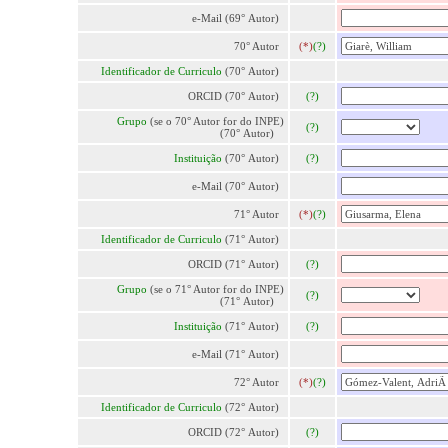
e-Mail (69° Autor)
70° Autor
(*)
(?)
Identificador de Curriculo
(70° Autor)
ORCID (70° Autor)
(?)
Grupo
(se o 70° Autor for do INPE)
(?)
(70° Autor)
Instituição
(70° Autor)
(?)
e-Mail (70° Autor)
71° Autor
(*)
(?)
Identificador de Curriculo
(71° Autor)
ORCID (71° Autor)
(?)
Grupo
(se o 71° Autor for do INPE)
(?)
(71° Autor)
Instituição
(71° Autor)
(?)
e-Mail (71° Autor)
72° Autor
(*)
(?)
Identificador de Curriculo
(72° Autor)
ORCID (72° Autor)
(?)