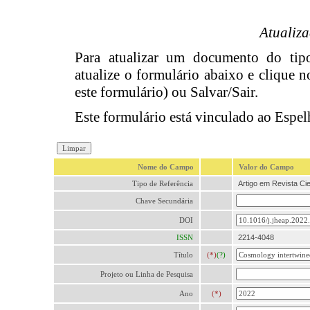
Atualiz
Para atualizar um documento do ti
atualize o formulário abaixo e clique n
este formulário) ou Salvar/Sair.
Este formulário está vinculado ao Espel
Nome do Campo
Valor do Campo
Tipo de Referência
Artigo em Revista Cien
Chave Secundária
DOI
ISSN
2214-4048
Título
(*)
(?)
Projeto ou Linha de Pesquisa
Ano
(*)