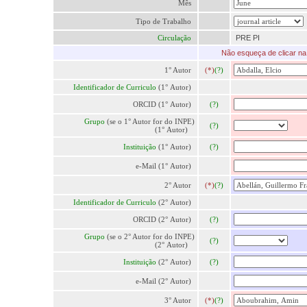
Mês
Tipo de Trabalho
Circulação
PRE PI
Não esqueça de clicar na 
1° Autor
(*)
(?)
Identificador de Curriculo
(1° Autor)
ORCID (1° Autor)
(?)
Grupo
(se o 1° Autor for do INPE)
(?)
(1° Autor)
Instituição
(1° Autor)
(?)
e-Mail (1° Autor)
2° Autor
(*)
(?)
Identificador de Curriculo
(2° Autor)
ORCID (2° Autor)
(?)
Grupo
(se o 2° Autor for do INPE)
(?)
(2° Autor)
Instituição
(2° Autor)
(?)
e-Mail (2° Autor)
3° Autor
(*)
(?)