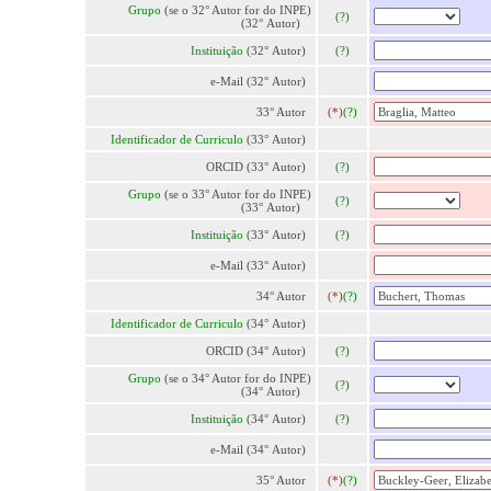
Grupo
(se o 32° Autor for do INPE)
(?)
(32° Autor)
Instituição
(32° Autor)
(?)
e-Mail (32° Autor)
33° Autor
(*)
(?)
Identificador de Curriculo
(33° Autor)
ORCID (33° Autor)
(?)
Grupo
(se o 33° Autor for do INPE)
(?)
(33° Autor)
Instituição
(33° Autor)
(?)
e-Mail (33° Autor)
34° Autor
(*)
(?)
Identificador de Curriculo
(34° Autor)
ORCID (34° Autor)
(?)
Grupo
(se o 34° Autor for do INPE)
(?)
(34° Autor)
Instituição
(34° Autor)
(?)
e-Mail (34° Autor)
35° Autor
(*)
(?)