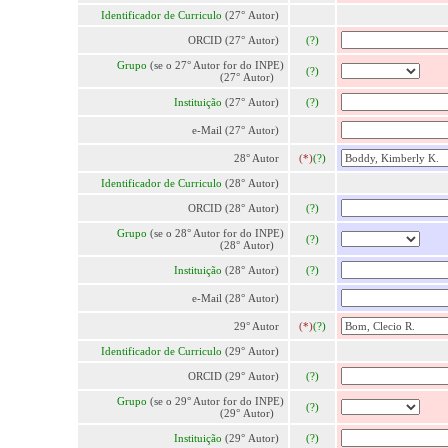
Identificador de Curriculo
(27° Autor)
ORCID (27° Autor)
(?)
Grupo
(se o 27° Autor for do INPE)
(?)
(27° Autor)
Instituição
(27° Autor)
(?)
e-Mail (27° Autor)
28° Autor
(*)
(?)
Identificador de Curriculo
(28° Autor)
ORCID (28° Autor)
(?)
Grupo
(se o 28° Autor for do INPE)
(?)
(28° Autor)
Instituição
(28° Autor)
(?)
e-Mail (28° Autor)
29° Autor
(*)
(?)
Identificador de Curriculo
(29° Autor)
ORCID (29° Autor)
(?)
Grupo
(se o 29° Autor for do INPE)
(?)
(29° Autor)
Instituição
(29° Autor)
(?)