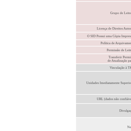
Grupo de Leito
Licença de Direitos Autor
O SID Possui uma Cópia Impres
Política de Arquivame
Permissão de Leit
Transferir Permi
de Atualização pa
Vinculação à 
Unidades Imediatamente Superio
URL (dados não confiáve
Divulga
No