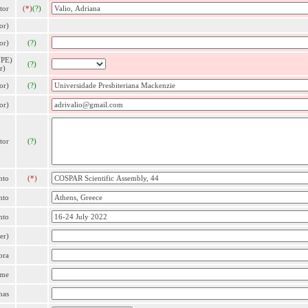
tor
(*)
(?)
or)
or)
(?)
NPE)
(?)
r)
or)
(?)
or)
tor
(?)
nto
(*)
nto
nto
er)
ora
ume
nas