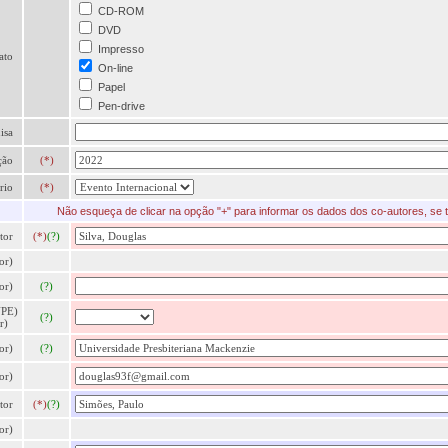
CD-ROM
DVD
Impresso
ato
On-line
Papel
Pen-drive
isa
ção
(*)
rio
(*)
Não esqueça de clicar na opção "+" para informar os dados dos co-autores, se ti
tor
(*)
(?)
or)
or)
(?)
NPE)
(?)
r)
or)
(?)
or)
tor
(*)
(?)
or)