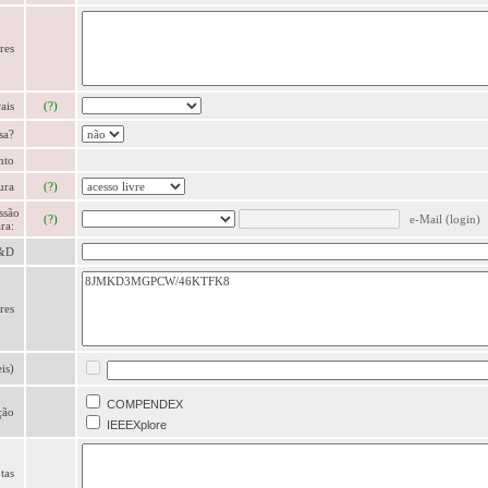
res
ais
(?)
sa?
nto
ura
(?)
ssão
(?)
e-Mail (login)
ra:
T&D
res
is)
COMPENDEX
ção
IEEEXplore
tas