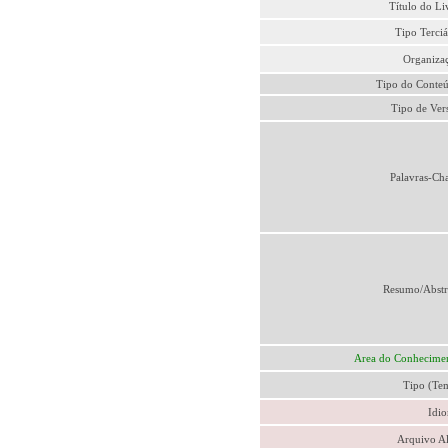
Título do Li
Tipo Terciá
Organiza
Tipo do Conte
Tipo de Ver
Palavras-Ch
Resumo/Abstr
Area do Conhecime
Tipo (Te
Idi
Arquivo A