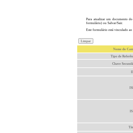
Para atualizar um documento do
formulário) ou Salvar/Sair.
Este formulário está vinculado ao
Nome do Ca
Tipo de Referên
Chave Secundá
D
I
I
Tít