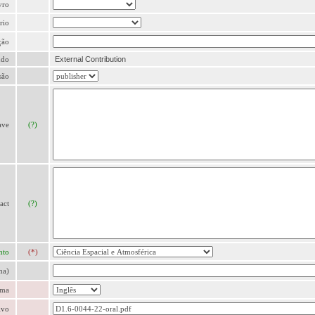
vro
rio
ção
údo
External Contribution
são
ave
(?)
act
(?)
nto
(*)
ma)
oma
lvo