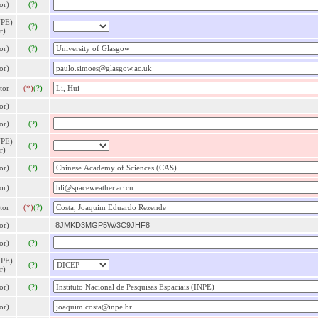
or)
(?)
NPE)
(?)
r)
or)
(?)
or)
tor
(*)
(?)
or)
or)
(?)
NPE)
(?)
r)
or)
(?)
or)
tor
(*)
(?)
or)
8JMKD3MGP5W/3C9JHF8
or)
(?)
NPE)
(?)
r)
or)
(?)
or)