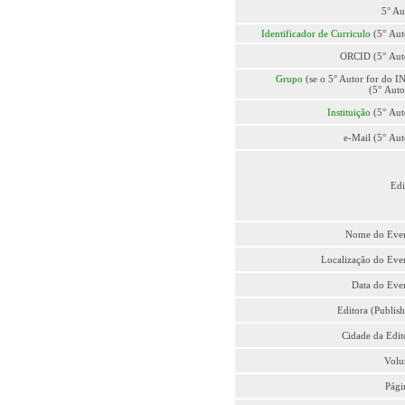
5° Au
Identificador de Curriculo
(5° Aut
ORCID (5° Aut
Grupo
(se o 5° Autor for do I
(5° Auto
Instituição
(5° Aut
e-Mail (5° Aut
Edi
Nome do Eve
Localização do Eve
Data do Eve
Editora (Publish
Cidade da Edit
Vol
Pági