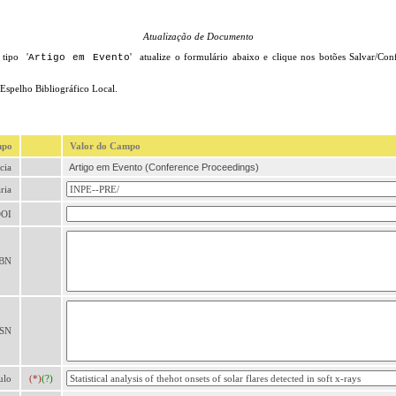
Atualização de Documento
 tipo '
' atualize o formulário abaixo e clique nos botões Salvar/Conf
Artigo em Evento
 Espelho Bibliográfico Local.
mpo
Valor do Campo
cia
Artigo em Evento (Conference Proceedings)
ria
OI
SBN
SSN
ulo
(*)
(?)