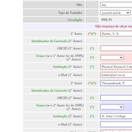
Mês
Tipo de Trabalho
Circulação
PRE PI
Não esqueça de clicar na 
1° Autor
(*)
(?)
Identificador de Curriculo
(1° Autor)
ORCID (1° Autor)
(?)
Grupo
(se o 1° Autor for do INPE)
(?)
(1° Autor)
Instituição
(1° Autor)
(?)
e-Mail (1° Autor)
2° Autor
(*)
(?)
Identificador de Curriculo
(2° Autor)
ORCID (2° Autor)
(?)
Grupo
(se o 2° Autor for do INPE)
(?)
(2° Autor)
Instituição
(2° Autor)
(?)
e-Mail (2° Autor)