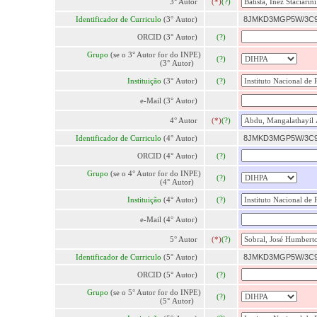
3° Autor
(*)
(?)
Identificador de Curriculo
(3° Autor)
8JMKD3MGP5W/3C
ORCID (3° Autor)
(?)
Grupo
(se o 3° Autor for do INPE)
(?)
(3° Autor)
Instituição
(3° Autor)
(?)
e-Mail (3° Autor)
4° Autor
(*)
(?)
Identificador de Curriculo
(4° Autor)
8JMKD3MGP5W/3C
ORCID (4° Autor)
(?)
Grupo
(se o 4° Autor for do INPE)
(?)
(4° Autor)
Instituição
(4° Autor)
(?)
e-Mail (4° Autor)
5° Autor
(*)
(?)
Identificador de Curriculo
(5° Autor)
8JMKD3MGP5W/3C
ORCID (5° Autor)
(?)
Grupo
(se o 5° Autor for do INPE)
(?)
(5° Autor)