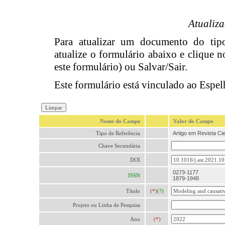
Atualiz
Para atualizar um documento do ti
atualize o formulário abaixo e clique n
este formulário) ou Salvar/Sair.
Este formulário está vinculado ao Espel
Nome do Campo
Valor do Campo
Tipo de Referência
Artigo em Revista Cien
Chave Secundária
DOI
0273-1177
ISSN
1879-1948
Título
(*)
(?)
Projeto ou Linha de Pesquisa
Ano
(*)