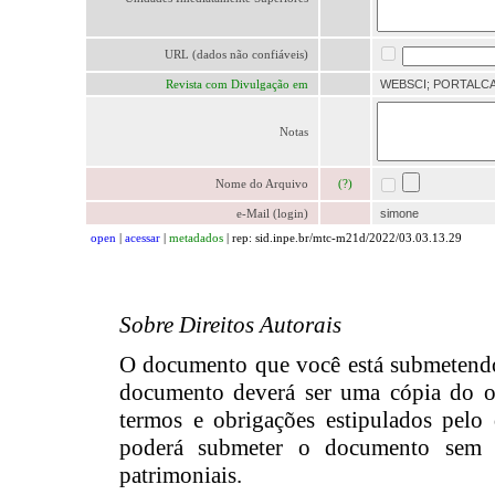
URL (dados não confiáveis)
Revista com Divulgação em
WEBSCI; PORTALC
Notas
Nome do Arquivo
(?)
e-Mail (login)
simone
open
|
acessar
|
metadados
| rep: sid.inpe.br/mtc-m21d/2022/03.03.13.29
Sobre Direitos Autorais
O documento que você está submetendo já
documento deverá ser uma cópia do or
termos e obrigações estipulados pelo 
poderá submeter o documento sem au
patrimoniais.