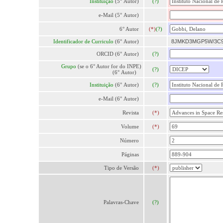
Instituição
(5° Autor)
(?)
e-Mail (5° Autor)
6° Autor
(*)
(?)
Identificador de Curriculo
(6° Autor)
8JMKD3MGP5W/3C
ORCID (6° Autor)
(?)
Grupo
(se o 6° Autor for do INPE)
(?)
(6° Autor)
Instituição
(6° Autor)
(?)
e-Mail (6° Autor)
Revista
(*)
Volume
(*)
Número
Páginas
Tipo de Versão
(*)
Palavras-Chave
(?)