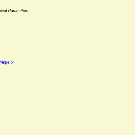
sical Parameters
l@inpe.br