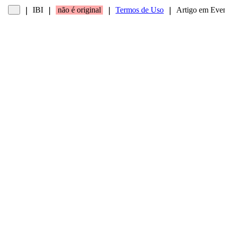
IBI
não é original
Termos de Uso
Artigo em Eve
❘
❘
❘
❘