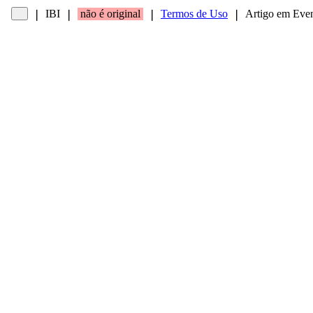
IBI
não é original
Termos de Uso
Artigo em Eve
❘
❘
❘
❘