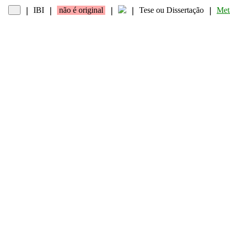
IBI
não é original
Tese ou Dissertação
Met
❘
❘
❘
❘
❘