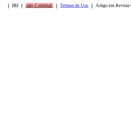
IBI
não é original
Termos de Uso
Artigo em Revista 
❘
❘
❘
❘