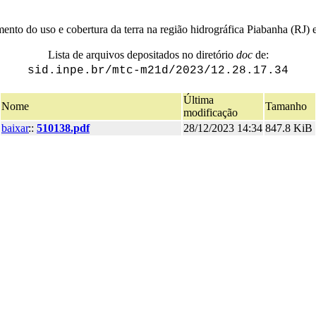
nto do uso e cobertura da terra na região hidrográfica Piabanha (RJ)
Lista de arquivos depositados no diretório
doc
de:
sid.inpe.br/mtc-m21d/2023/12.28.17.34
Última
Nome
Tamanho
modificação
baixar
::
510138.pdf
28/12/2023 14:34
847.8 KiB