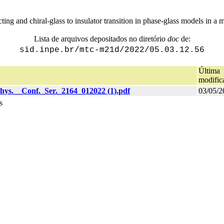
ing and chiral-glass to insulator transition in phase-glass models in a m
Lista de arquivos depositados no diretório
doc
de:
sid.inpe.br/mtc-m21d/2022/05.03.12.56
Última
modific
ys.__Conf._Ser._2164_012022 (1).pdf
03/05/2
s