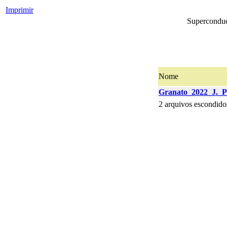
Imprimir
Superconduct
Nome
Granato_2022_J._Ph
2 arquivos escondido