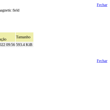
Fechar
agnetic field
Tamanho
ação
022 09:56
593.4 KiB
Fechar