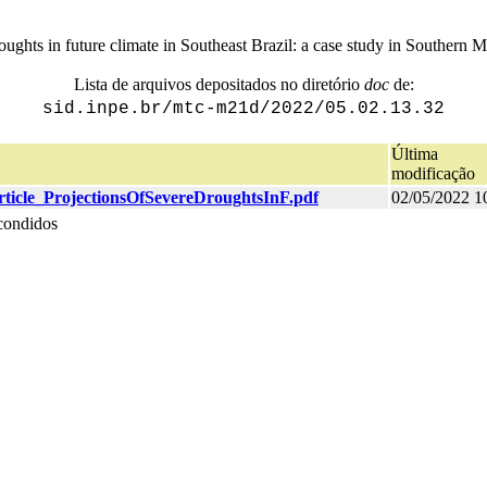
oughts in future climate in Southeast Brazil: a case study in Southern M
Lista de arquivos depositados no diretório
doc
de:
sid.inpe.br/mtc-m21d/2022/05.02.13.32
Última
modificação
rticle_ProjectionsOfSevereDroughtsInF.pdf
02/05/2022 1
condidos