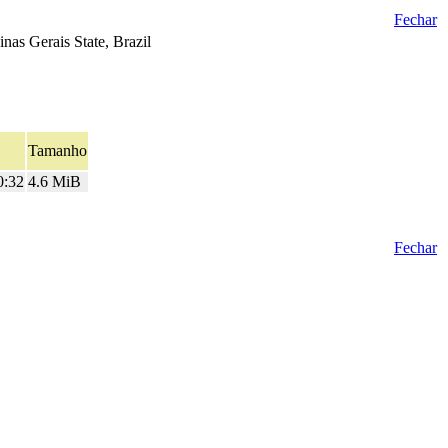
Fechar
inas Gerais State, Brazil
Tamanho
0:32
4.6 MiB
Fechar