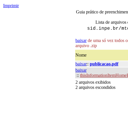
Imprimir
Guia prático de preenchimen
Lista de arquivos 
sid.inpe.br/mt
baixar
de uma só vez todos os
arquivo .zip
Nome
baixar
::
publicacao.pdf
baixar
::
thisInformationItemHome
2 arquivos exibidos
2 arquivos escondidos