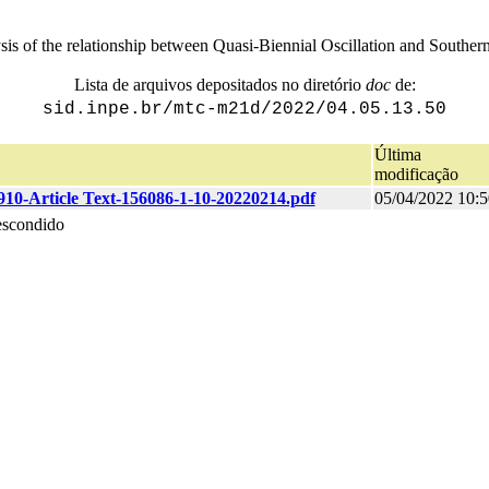
lysis of the relationship between Quasi-Biennial Oscillation and South
Lista de arquivos depositados no diretório
doc
de:
sid.inpe.br/mtc-m21d/2022/04.05.13.50
Última
modificação
910-Article Text-156086-1-10-20220214.pdf
05/04/2022 10:5
escondido