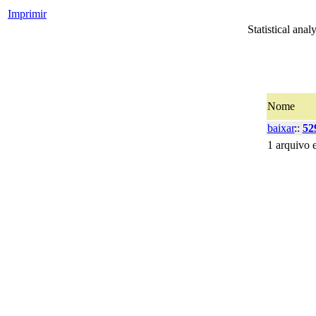
Imprimir
Statistical ana
Nome
baixar
::
52
1 arquivo 