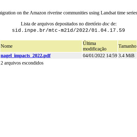
igration on the Amazon riverine communities using Landsat time serie
Lista de arquivos depositados no diretório
doc
de:
sid.inpe.br/mtc-m21d/2022/01.04.17.59
Última
Nome
Tamanho
modificação
nagel_impacts_2022.pdf
04/01/2022 14:59
3.4 MiB
2 arquivos escondidos