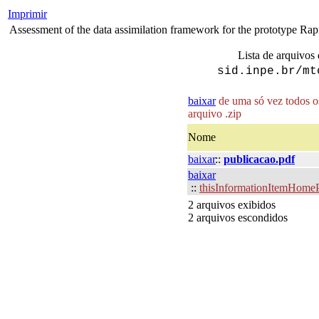
Imprimir
Assessment of the data assimilation framework for the prototype Rapi
Lista de arquivos 
sid.inpe.br/mt
baixar
de uma só vez todos os
arquivo .zip
Nome
baixar
::
publicacao.pdf
baixar
::
thisInformationItemHome
2 arquivos exibidos
2 arquivos escondidos